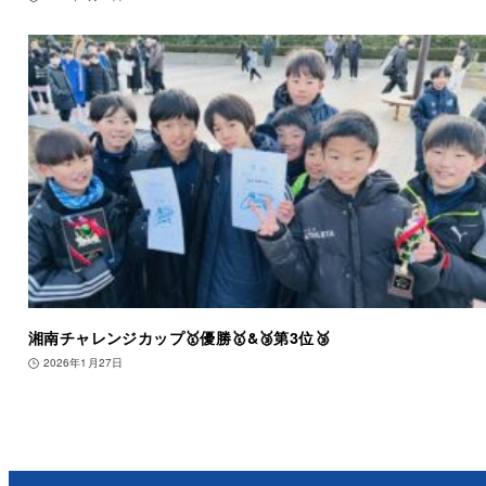
湘南チャレンジカップ🥇優勝🥇&🥉第3位🥉
2026年1月27日