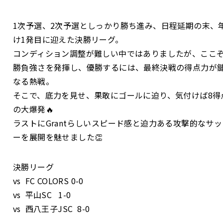
1次予選、2次予選としっかり勝ち進み、日程延期の末、
け1発目に迎えた決勝リーグ。
コンディション調整が難しい中ではありましたが、ここ
勝負強さを発揮し、優勝するには、最終決戦の得点力が
なる熱戦。
そこで、底力を見せ、果敢にゴールに迫り、気付けば8得
の大爆発🔥
ラストにGrantらしいスピード感と迫力ある攻撃的なサッ
ーを展開を魅せました👏
決勝リーグ
vs FC COLORS 0-0
vs 平山SC 1-0
vs 西八王子JSC 8-0